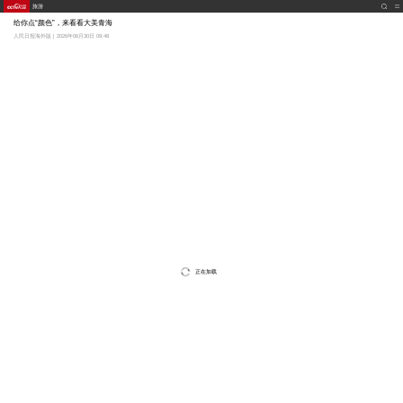
旅游
给你点“颜色”，来看看大美青海
人民日报海外版 | 2026年06月30日 09:48
正在加载