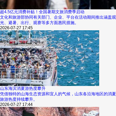
超4.5亿元消费补贴！全国暑期文旅消费季启动
文化和旅游部协同有关部门、企业、平台在活动期间推出涵盖观
光、避暑、出行、观赛等多方面惠民措施。
2026-07-27 17:45
山东海滨消夏游热度攀升
凭借独特的山海生态资源和宜人的气候，山东各沿海地区的消夏
旅游热度持续攀升。
2026-07-27 17:44