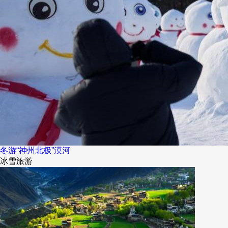
冬游“神州北极”漠河
冰雪旅游