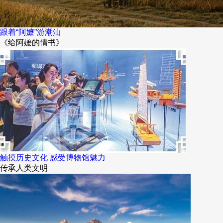
跟着“阿嬷”游潮汕
《给阿嬷的情书》
触摸历史文化 感受博物馆魅力
传承人类文明