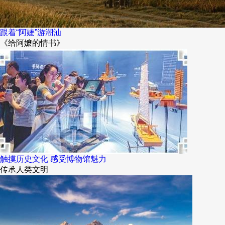
跟着“阿嬷”游潮汕
《给阿嬷的情书》
触摸历史文化 感受博物馆魅力
传承人类文明