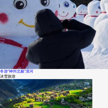
冬游“神州北极”漠河
冰雪旅游