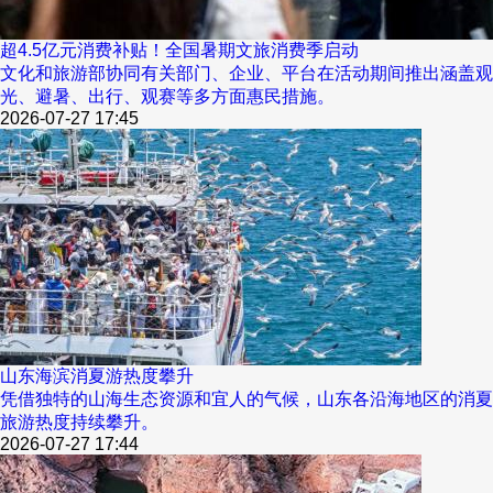
超4.5亿元消费补贴！全国暑期文旅消费季启动
文化和旅游部协同有关部门、企业、平台在活动期间推出涵盖观
光、避暑、出行、观赛等多方面惠民措施。
2026-07-27 17:45
山东海滨消夏游热度攀升
凭借独特的山海生态资源和宜人的气候，山东各沿海地区的消夏
旅游热度持续攀升。
2026-07-27 17:44