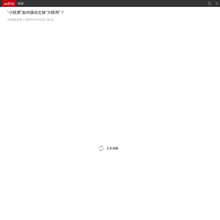
旅游
“小联票”如何撬动文旅“大棋局”？
中国旅游报 | 2026年07月02日 09:26
正在加载