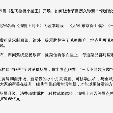
节目《岳飞枪挑小梁王》开场。如何让老节目历久弥新？“我们设
北宋名画《清明上河图》为蓝本建设，《大宋·东京保卫战》《
免费租赁宋制服饰。馆外，提示牌标注了兑换商户、地点和可兑
说。
排布，席间萦绕悠扬乐声，豫菜佳肴依次呈上，每道菜品都对应
点构建“白+黑”全时消费场景，推出景点联票、“三天不限次入园
在宽阔湖面开场。新增设的水中月亮装置、可移动拱桥，与全
“大家的审美在提升，经典节目必须常演常新，才能以更鲜活的方
场景升级、消费动线重构、科技赋能体验，清明上河园等景点构
70.68亿元。