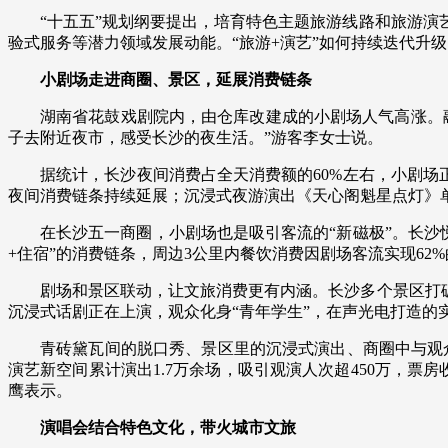
“十五五”规划纲要提出，培育特色主题旅游线路和旅游
财经
教育
乡村振兴
生态环境
一带一路
验式服务等潜力领域发展动能。“旅游+演艺”如何持续迭代升
大国智造
大国展会
大国保险
云顶对话
小剧场走进商圈、景区，延展消费链条
湖南省花鼓戏剧院内，由仓库改建成的小剧场人气高涨。
子去附近夜市，感受长沙的夜生活。”游客李女士说。
据统计，长沙夜间消费占全天消费额的60%左右，小剧场正
CCTV.节目官网
直播
节目单
栏目
片库
夜间消费链条持续延展；沉浸式夜游演出《天心阁魁星点灯》
在长沙五一商圈，小剧场也是吸引客流的“新磁极”。长沙悦方
+住宿”的消费链条，周边3公里内餐饮消费因剧场客流实现62
剧场和景区联动，让文旅消费更有内涵。长沙多个景区打
沉浸式话剧正在上演，观众化身“青年学生”，在声光电打造的
青砖黛瓦间的脱口秀、景区里的沉浸式演出、商圈中与观众互
演艺新空间累计演出1.7万余场，吸引观演人次超450万，票
鹰表示。
演唱会结合特色文化，带火城市文旅