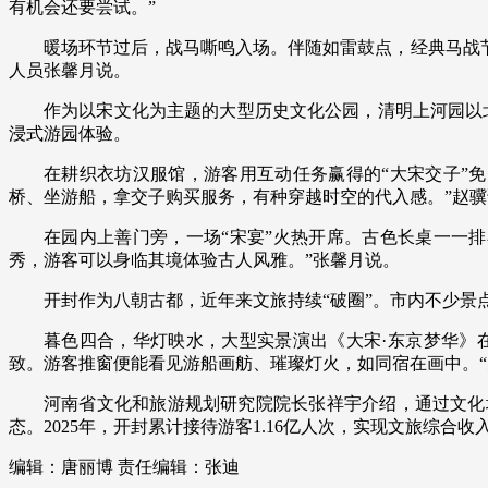
有机会还要尝试。”
暖场环节过后，战马嘶鸣入场。伴随如雷鼓点，经典马战
人员张馨月说。
作为以宋文化为主题的大型历史文化公园，清明上河园以
浸式游园体验。
在耕织衣坊汉服馆，游客用互动任务赢得的“大宋交子”
桥、坐游船，拿交子购买服务，有种穿越时空的代入感。”赵骥
在园内上善门旁，一场“宋宴”火热开席。古色长桌一一
秀，游客可以身临其境体验古人风雅。”张馨月说。
开封作为八朝古都，近年来文旅持续“破圈”。市内不少景
暮色四合，华灯映水，大型实景演出《大宋·东京梦华》
致。游客推窗便能看见游船画舫、璀璨灯火，如同宿在画中。
河南省文化和旅游规划研究院院长张祥宇介绍，通过文化
态。2025年，开封累计接待游客1.16亿人次，实现文旅综合收入8
编辑：唐丽博
责任编辑：张迪