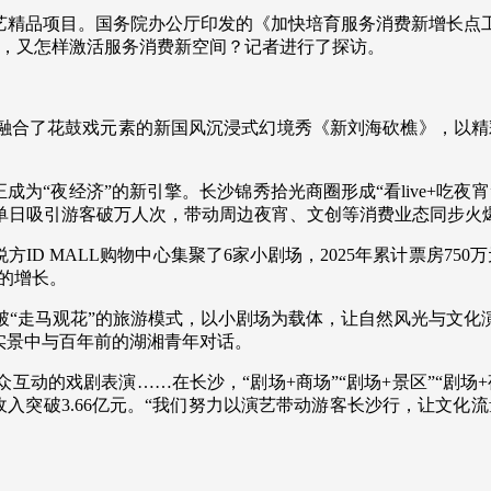
演艺精品项目。国务院办公厅印发的《加快培育服务消费新增长点
央博
非遗
文化
旅游
科普
健康
乐龄
阅读
级，又怎样激活服务消费新空间？记者进行了探访。
云起
超级工厂
智敬中国
全民健康
颜选攻略
海洋
融合了花鼓戏元素的新国风沉浸式幻境秀《新刘海砍樵》，以精
成为“夜经济”的新引擎。长沙锦秀拾光商圈形成“看live+吃
热播榜
总台企业白名单
单日吸引游客破万人次，带动周边夜宵、文创等消费业态同步火爆
ID MALL购物中心集聚了6家小剧场，2025年累计票房75
%的增长。
破“走马观花”的旅游模式，以小剧场为载体，让自然风光与文化
实景中与百年前的湖湘青年对话。
动的戏剧表演……在长沙，“剧场+商场”“剧场+景区”“剧场+夜
房收入突破3.66亿元。“我们努力以演艺带动游客长沙行，让文