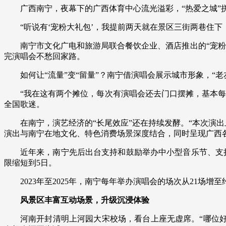
广西南宁，夜幕下的广西体育中心流光溢彩，“热爱之城”
“听说有‘宠粉大礼包’，我提前两天就在景区三街两巷住
南宁市文化广电和旅游局联合餐饮企业、酒店推出的“宠
完演唱会不愁回家路。
如何让“流量”变“留量”？南宁借演唱会展示城市形象，
“我在这有两个摊位，每次有演唱会还去门口摆摊，基本每
全国歌迷。
在南宁，演艺经济的“长尾效应”还在持续发酵。“本次演
演出与南宁在地文化、特色消费场景深度结合，同时呈现广西
近年来，南宁先后出台支持和鼓励举办中小型音乐节、支
限缩短到5日。
2023年至2025年，南宁每年举办演唱会的场次从21场增至
风景区丰富互动场景，升级沉浸体验
河南开封清明上河园大宋校场，看台上座无虚席。“哪位好