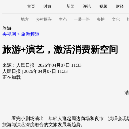
首页
时政
新闻
评论
视频
财经
人民领袖习近平
直播
海外频道
片库
iPanda
栏目大全
联播+
English
中国领导人
节目单
Монгол
听音
央视快评
微视频
习
地方
乡村振兴
生态
一带一路
央博
文化
旅游
央视网
>
旅游频道
总台春晚
网络春晚
共产党员网
秧纪录
旅游+演艺，激活消费新空间
来源：人民日报 | 2026年04月07日 11:33
新闻
国内
国际
评论
经济
军事
人民日报 | 2026年04月07日 11:33
人民领袖习近平
联播+
热解读
天天学习
正在加载
视频
小央视频
小央直播
直播中国
熊猫
清
现场
前线
比划
快看
蓝海中国
新兵
体育
直播
竞猜
2026年世界杯
2026年
看完小剧场演出，年轻人逛起周边商场和夜市；演唱会现
VIP会员
CCTV奥林匹克频道
生活体育大会
旅游与演艺深度融合的文旅发展新趋势。