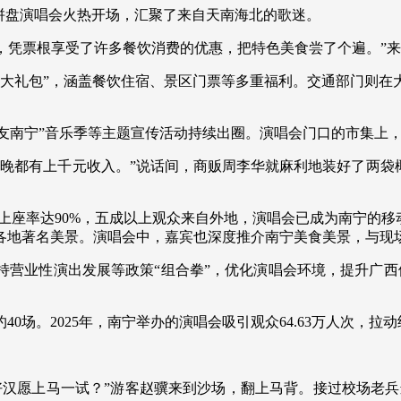
拼盘演唱会火热开场，汇聚了来自天南海北的歌迷。
下，凭票根享受了许多餐饮消费的优惠，把特色美食尝了个遍。”
粉大礼包”，涵盖餐饮住宿、景区门票等多重福利。交通部门则在
“老友南宁”音乐季等主题宣传活动持续出圈。演唱会门口的市集
晚都有上千元收入。”说话间，商贩周李华就麻利地装好了两袋
出上座率达90%，五成以上观众来自外地，演唱会已成为南宁的移
各地著名美景。演唱会中，嘉宾也深度推介南宁美食美景，与现
持营业性演出发展等政策“组合拳”，优化演唱会环境，提升广西
约40场。2025年，南宁举办的演唱会吸引观众64.63万人次，拉
汉愿上马一试？”游客赵骥来到沙场，翻上马背。接过校场老兵