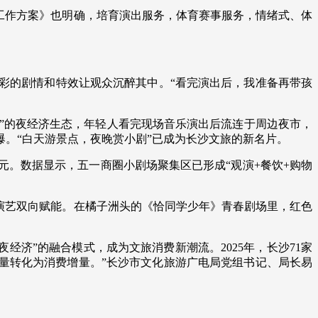
工作方案》也明确，培育演出服务，体育赛事服务，情绪式、体
艺术
汽车
数智
5G
产业+
时尚
天气
才艺
网展
央央好物
彩的剧情和特效让观众沉醉其中。“看完演出后，我准备再带孩
夜宵”的夜经济生态，年轻人看完现场音乐演出后流连于周边夜市，
。“白天游景点，夜晚赏小剧”已成为长沙文旅的新名片。
0万元。数据显示，五一商圈小剧场聚集区已形成“观演+餐饮+购物
演艺双向赋能。在橘子洲头的《恰同学少年》青春剧场里，红色
经济”的融合模式，成为文旅消费新潮流。2025年，长沙71家
化流量转化为消费增量。”长沙市文化旅游广电局党组书记、局长易