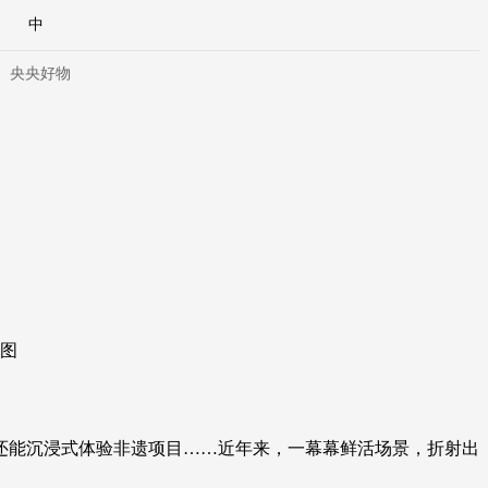
中
央央好物
图
合体育
亚冬会
还能沉浸式体验非遗项目……近年来，一幕幕鲜活场景，折射出