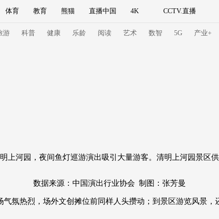
体育
教育
熊猫
直播中国
4K
CCTV.直播
式妙语
主持人
下载央视影音
热解读
天天学习
旅游
科普
健康
乐龄
阅读
艺术
数智
5G
产业+
纪录片网
国家大剧院
大型活动
科技
法治
文娱
人物
公益
图片
习式妙语
央视快评
央视网评
光华锐评
锋面
频道
VR/AR
4K专区
全景新闻
明上河园，夜间鱼灯巡游演出吸引大量游客。清明上河园景区供
请入列
人生第一次
人生第二次
数据来源：中国演出行业协会 制图：张芳曼
冬奥会
CBA
NBA
中超
国足
国际足球
网球
综
场气氛热烈，场外文创摊位前同样人头攒动；到景区游览风景，
体育江湖
文化体育
冰雪道路
足球道路