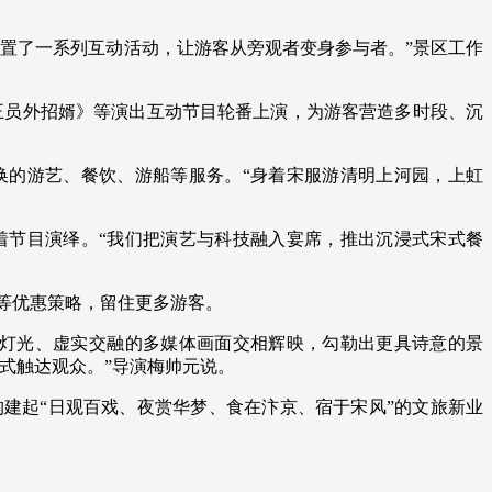
置了一系列互动活动，让游客从旁观者变身参与者。”景区工作
王员外招婿》等演出互动节目轮番上演，为游客营造多时段、沉
换的游艺、餐饮、游船等服务。“身着宋服游清明上河园，上虹
着节目演绎。“我们把演艺与科技融入宴席，推出沉浸式宋式餐
”等优惠策略，留住更多游客。
域灯光、虚实交融的多媒体画面交相辉映，勾勒出更具诗意的景
式触达观众。”导演梅帅元说。
建起“日观百戏、夜赏华梦、食在汴京、宿于宋风”的文旅新业