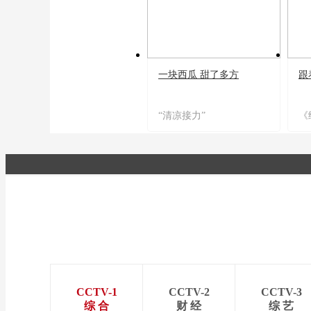
一块西瓜 甜了多方
跟
“清凉接力”
《
CCTV-1
CCTV-2
CCTV-3
综 合
财 经
综 艺