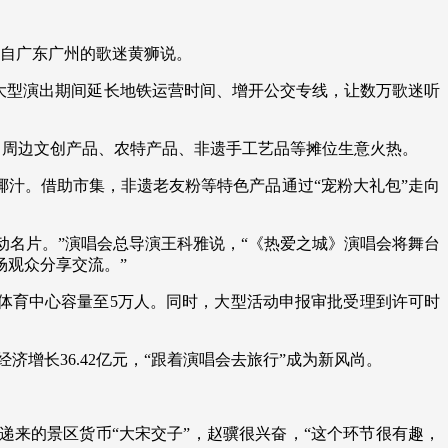
来自广东广州的歌迷黄狮说。
大型演出期间延长地铁运营时间、增开公交专线，让数万歌迷听
上，周边文创产品、农特产品、非遗手工艺品等摊位生意火热。
椰汁。借助市集，非遗老友粉等特色产品通过“宠粉大礼包”走向
动名片。”演唱会总导演王科雅说，“《热爱之城》演唱会将舞台
场观众分享交流。”
体育中心容量至5万人。同时，大型活动申报审批受理到许可时
动经济增长36.42亿元，“跟着演唱会去旅行”成为新风尚。
递来的景区货币“大宋交子”，赵骥很兴奋，“这个环节很有趣，