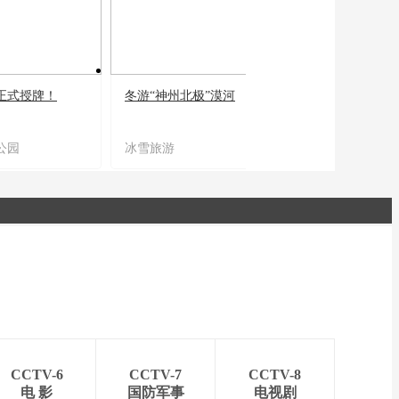
正式授牌！
冬游“神州北极”漠河
宜居宜业又宜游
公园
冰雪旅游
农文旅融合
CCTV-6
CCTV-7
CCTV-8
电 影
国防军事
电视剧