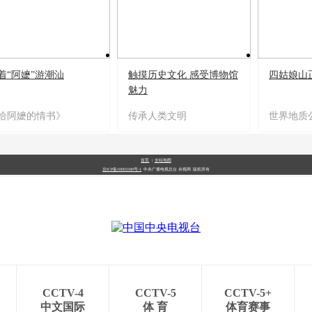
着“阿嬷”游潮汕
触摸历史文化 感受博物馆
四姑娘山
魅力
给阿嬷的情书》
传承人类文明
世界地质
首页
|
全站地图
京ICP备10003349号-1
中央广播电视总台
央视网
版权所有
CCTV-4
CCTV-5
CCTV-5+
中文国际
体 育
体育赛事