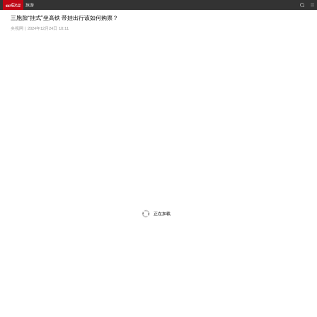
旅游
三胞胎“挂式”坐高铁 带娃出行该如何购票？
央视网 | 2024年12月24日 10:11
正在加载