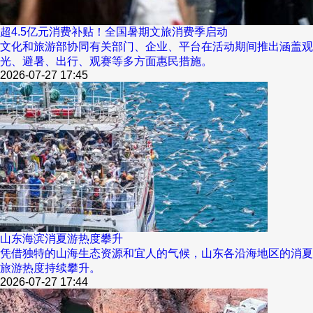
超4.5亿元消费补贴！全国暑期文旅消费季启动
文化和旅游部协同有关部门、企业、平台在活动期间推出涵盖观
光、避暑、出行、观赛等多方面惠民措施。
2026-07-27 17:45
山东海滨消夏游热度攀升
凭借独特的山海生态资源和宜人的气候，山东各沿海地区的消夏
旅游热度持续攀升。
2026-07-27 17:44