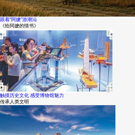
跟着“阿嬷”游潮汕
《给阿嬷的情书》
触摸历史文化 感受博物馆魅力
传承人类文明