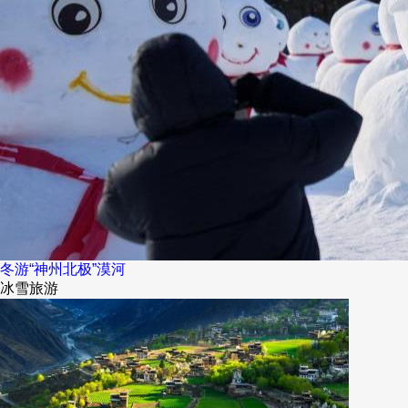
冬游“神州北极”漠河
冰雪旅游