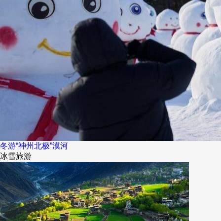
冬游“神州北极”漠河
冰雪旅游