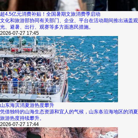
超4.5亿元消费补贴！全国暑期文旅消费季启动
文化和旅游部协同有关部门、企业、平台在活动期间推出涵盖观
光、避暑、出行、观赛等多方面惠民措施。
2026-07-27 17:45
山东海滨消夏游热度攀升
凭借独特的山海生态资源和宜人的气候，山东各沿海地区的消夏
旅游热度持续攀升。
2026-07-27 17:44