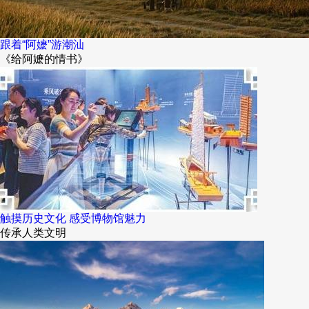
跟着“阿嬷”游潮汕
《给阿嬷的情书》
触摸历史文化 感受博物馆魅力
传承人类文明